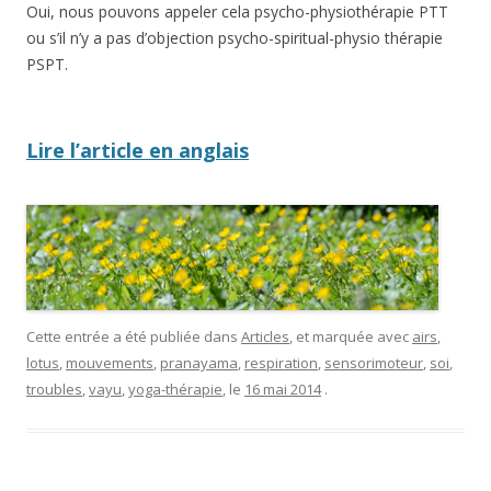
Oui, nous pouvons appeler cela psycho-physiothérapie PTT
ou s’il n’y a pas d’objection psycho-spiritual-physio thérapie
PSPT.
Lire l’article en anglais
Cette entrée a été publiée dans
Articles
, et marquée avec
airs
,
lotus
,
mouvements
,
pranayama
,
respiration
,
sensorimoteur
,
soi
,
troubles
,
vayu
,
yoga-thérapie
, le
16 mai 2014
.