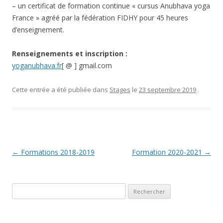
– un certificat de formation continue « cursus Anubhava yoga
France » agréé par la fédération FIDHY pour 45 heures
d’enseignement.
Renseignements et inscription :
yoganubhava.fr
[ @ ] gmail.com
Cette entrée a été publiée dans
Stages
le
23 septembre 2019
.
Navigation
←
Formations 2018-2019
Formation 2020-2021
→
des
articles
Rechercher :