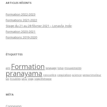
ARTICLES RÉCENTS
Formation 2022-2023
Formations 2021-2022
Stage du 21 au 28 février 2021 – Lonavla, Inde
Formation 2020-2021
Formations 2019-2020
ÉTIQUETTES
Formation
airs
language
lotus
mouvements
pranayama
rencontre
respiration
science
sensorimoteur
soi
troubles
vayu
yoga
yoga-thérapie
MÉTA
Connexion