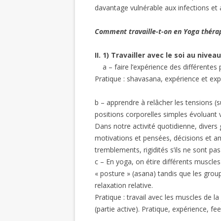
davantage vulnérable aux infections et 
Comment travaille-t-on en Yoga thérap
II. 1) Travailler avec le soi au nivea
a – faire l’expérience des différentes 
Pratique : shavasana, expérience et exp
b – apprendre à relâcher les tensions (s
positions corporelles simples évoluant v
Dans notre activité quotidienne, diver
motivations et pensées, décisions et a
tremblements, rigidités s’ils ne sont pa
c – En yoga, on étire différents muscle
« posture » (asana) tandis que les gr
relaxation relative.
Pratique : travail avec les muscles de l
(partie active). Pratique, expérience, fe