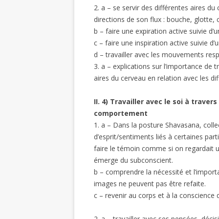
2. a – se servir des différentes aires du
directions de son flux : bouche, glotte, c
b – faire une expiration active suivie d
c – faire une inspiration active suivie d
d – travailler avec les mouvements resp
3. a – explications sur l’importance de t
aires du cerveau en relation avec les di
II. 4) Travailler avec le soi à trave
comportement
1. a – Dans la posture Shavasana, collec
d’esprit/sentiments liés à certaines par
faire le témoin comme si on regardait un 
émerge du subconscient.
b – comprendre la nécessité et l’importa
images ne peuvent pas être refaite.
c – revenir au corps et à la conscience de
2. a – travailler avec ses pensées, décis