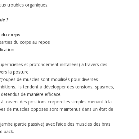
aux troubles organiques.
ie ?
u du corps
parties du corps au repos
lication
uperficielles et profondément installées) à travers des
ers la posture.
s groupes de muscles sont mobilisés pour diverses
mbitions. Ils tendent à développer des tensions, spasmes,
s détendus de manière efficace.
s à travers des positions corporelles simples menant à la
oupes de muscles opposés sont maintenus dans un état de
a jambe (partie passive) avec l’aide des muscles des bras
ed back.