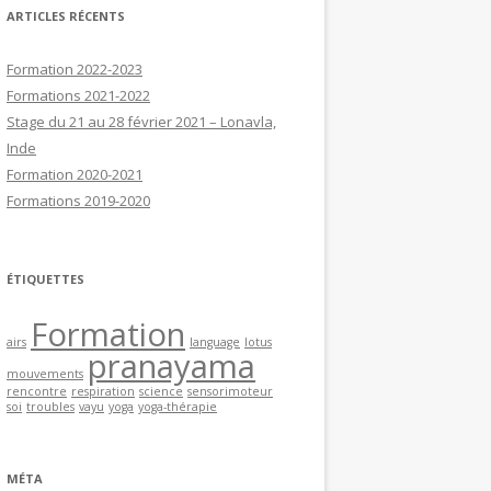
ARTICLES RÉCENTS
Formation 2022-2023
Formations 2021-2022
Stage du 21 au 28 février 2021 – Lonavla,
Inde
Formation 2020-2021
Formations 2019-2020
ÉTIQUETTES
Formation
airs
language
lotus
pranayama
mouvements
rencontre
respiration
science
sensorimoteur
soi
troubles
vayu
yoga
yoga-thérapie
MÉTA