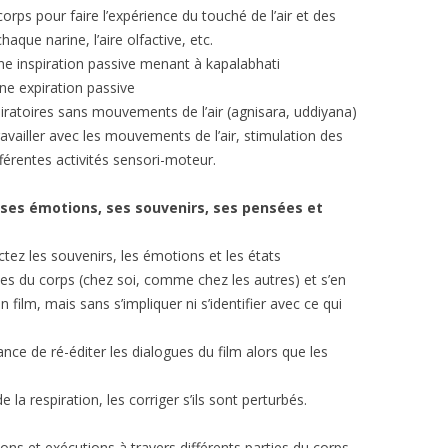
 corps pour faire l’expérience du touché de l’air et des
haque narine, l’aire olfactive, etc.
’une inspiration passive menant à kapalabhati
’une expiration passive
iratoires sans mouvements de l’air (agnisara, uddiyana)
ravailler avec les mouvements de l’air, stimulation des
fférentes activités sensori-moteur.
rs ses émotions, ses souvenirs, ses pen
sées et
tez les souvenirs, les émotions et les états
ties du corps (chez soi, comme chez les autres) et s’en
film, mais sans s’impliquer ni s’identifier avec ce qui
nce de ré-éditer les dialogues du film alors que les
 la respiration, les corriger s’ils sont perturbés.
ions et exécutions à travers différents parties du corps.