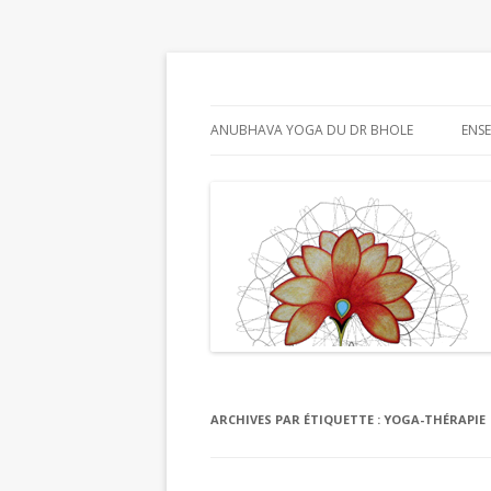
Anubhava Yoga
ANUBHAVA YOGA DU DR BHOLE
ENS
DR. M. V. BHOLE
INTERVIEW DU DR BHOLE PAR LE
JOURNAL DU YOGA
YOGA THÉRAPIE
QUAND LA SCIENCE RENCONTRE
LE YOGA ET QUE LE YOGA
RENCONTRE LA SCIENCE
ARCHIVES PAR ÉTIQUETTE :
YOGA-THÉRAPIE