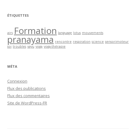
ÉTIQUETTES
Formation
airs
language
lotus
mouvements
pranayama
rencontre
respiration
science
sensorimoteur
soi
troubles
vayu
yoga
yoga-thérapie
MÉTA
Connexion
Flux des publications
Flux des commentaires
Site de WordPress-FR