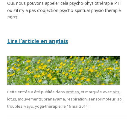
Oui, nous pouvons appeler cela psycho-physiothérapie PTT
ou s’il n’y a pas d’objection psycho-spiritual-physio thérapie
PSPT.
Lire l’article en anglais
Cette entrée a été publiée dans
Articles
, et marquée avec
airs
,
lotus
,
mouvements
,
pranayama
,
respiration
,
sensorimoteur
,
soi
,
troubles
,
vayu
,
yoga-thérapie
, le
16 mai 2014
.